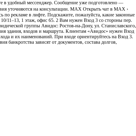
 в удобный мессенджер. Сообщение уже подготовлено —
овия уточняются на консультации. MAX Открыть чат в MAX ›
по рекламе в лифте. Подскажите, пожалуйста, какие законные
0/11–13, 1 этаж, офис 65. 2 Вам нужен Вход 3 со стороны пер.
ридической группы Авидос: Ростов-на-Дону, ул. Станиславского,
ения здания, входов и маршрута. Клиентам «Авидос» нужен Вход
 входа и их наименований. При входе ориентируйтесь на Вход 3.
ия банкротства зависят от документов, состава долгов,