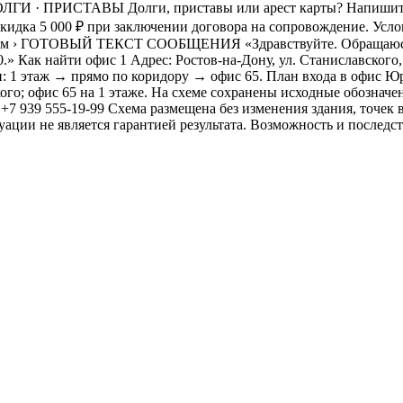
ГИ · ПРИСТАВЫ Долги, приставы или арест карты? Напишите
кидка 5 000 ₽ при заключении договора на сопровождение. Усл
екстом › ГОТОВЫЙ ТЕКСТ СООБЩЕНИЯ «Здравствуйте. Обращаюсь 
 Как найти офис 1 Адрес: Ростов-на-Дону, ул. Станиславского, 1
и: 1 этаж → прямо по коридору → офис 65. План входа в офис Ю
кого; офис 65 на 1 этаже. На схеме сохранены исходные обознач
: +7 939 555-19-99 Схема размещена без изменения здания, точек
ции не является гарантией результата. Возможность и последств