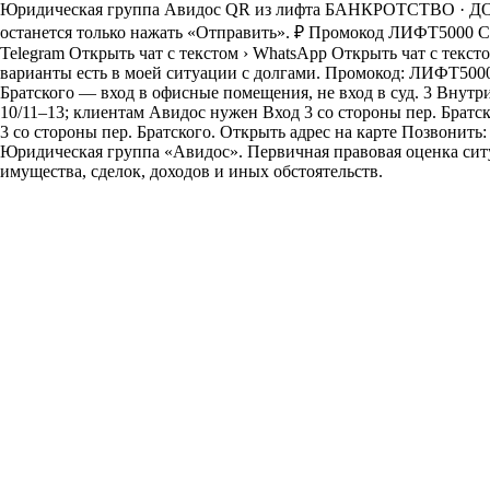
Юридическая группа Авидос QR из лифта БАНКРОТСТВО · ДОЛ
останется только нажать «Отправить». ₽ Промокод ЛИФТ5000 С
Telegram Открыть чат с текстом › WhatsApp Открыть чат с т
варианты есть в моей ситуации с долгами. Промокод: ЛИФТ5000.»
Братского — вход в офисные помещения, не вход в суд. 3 Внутр
10/11–13; клиентам Авидос нужен Вход 3 со стороны пер. Братс
3 со стороны пер. Братского. Открыть адрес на карте Позвонить
Юридическая группа «Авидос». Первичная правовая оценка ситуа
имущества, сделок, доходов и иных обстоятельств.